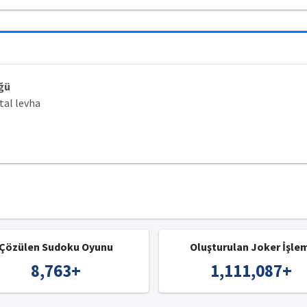
üğü
tal levha
Çözülen Sudoku Oyunu
Oluşturulan Joker İşle
8,763
+
1,111,087
+