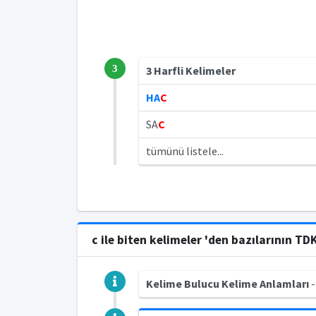
3
3 Harfli Kelimeler
HA
C
SA
C
tümünü listele...
c ile biten kelimeler 'den bazılarının TD
Kelime Bulucu Kelime Anlamları
-