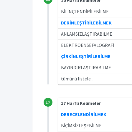
20 Harfli Kelimeler
BİLİNÇLENDİRİLEBİLME
DERİNLEŞTİRİLEBİLMEK
ANLAMSIZLAŞTIRABİLME
ELEKTROENSEFALOGRAFİ
ÇİRKİNLEŞTİRİLEBİLME
BAYINDIRLAŞTIRABİLME
tümünü listele...
17
17 Harfli Kelimeler
DERECELENDİRİLMEK
BİÇİMSİZLEŞEBİLME