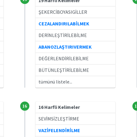
19 Harfli Kelimeler
ŞEKERCİBOYASIGİLLER
CEZALANDIRILABİLMEK
DERİNLEŞTİRİLEBİLME
ABANOZLAŞTIRIVERMEK
DEĞERLENDİRİLEBİLME
BÜTÜNLEŞTİRİLEBİLME
tümünü listele...
16
1
16 Harfli Kelimeler
SEVİMSİZLEŞTİRME
VAZİFELENDİRİLME