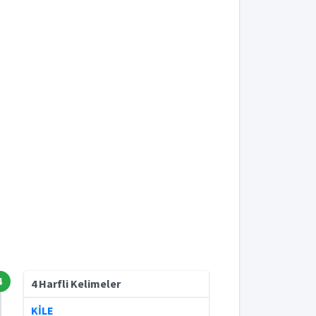
4
4 Harfli Kelimeler
KİLE