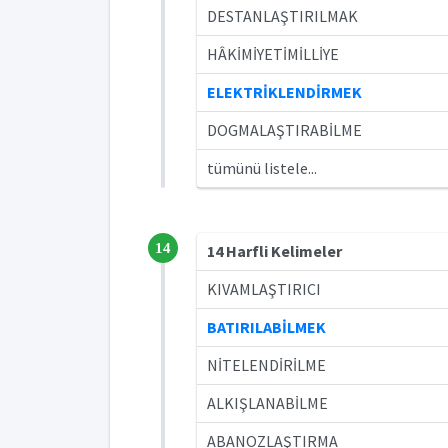
DESTANLAŞTIRILMAK
HÂKİMİYETİMİLLİYE
ELEKTRİKLENDİRMEK
DOGMALAŞTIRABİLME
tümünü listele...
14
14 Harfli Kelimeler
KIVAMLAŞTIRICI
BATIRILABİLMEK
NİTELENDİRİLME
ALKIŞLANABİLME
ABANOZLAŞTIRMA