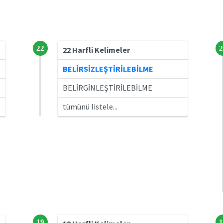
22
2
22 Harfli Kelimeler
BELİRSİZLEŞTİRİLEBİLME
BELİRGİNLEŞTİRİLEBİLME
tümünü listele...
19
1