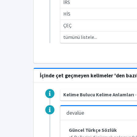
İRS
HİS
ÇEÇ
tümünü listele...
İçinde çet geçmeyen kelimeler 'den bazı
Kelime Bulucu Kelime Anlamları
-
devalüe
Güncel Türkçe Sözlük