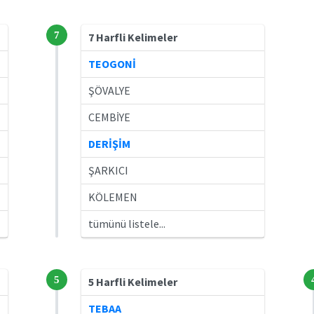
7
7 Harfli Kelimeler
TEOGONİ
ŞÖVALYE
CEMBİYE
DERİŞİM
ŞARKICI
KÖLEMEN
tümünü listele...
5
5 Harfli Kelimeler
TEBAA