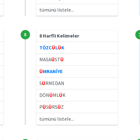
tümünü listele...
8
8 Harfli Kelimeler
TÖZC
Ü
L
Ü
K
MASA
Ü
ST
Ü
Ü
MRANİYE
S
Ü
RMEDAN
DÖN
Ü
ML
Ü
K
P
Ü
S
Ü
RS
Ü
Z
tümünü listele...