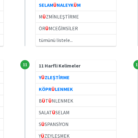
SELAM
Ü
NALEYK
Ü
M
M
Ü
ZMİNLEŞTİRME
ÖR
Ü
MCEĞİMSİLER
tümünü listele...
11
1
11 Harfli Kelimeler
Y
Ü
ZLEŞTİRME
KÖPR
Ü
LENMEK
B
Ü
T
Ü
NLENMEK
SALAT
Ü
SELAM
S
Ü
SPANSİYON
Y
Ü
ZEYLEŞMEK