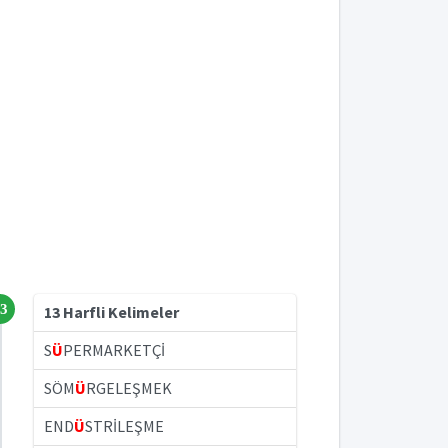
3
13 Harfli Kelimeler
S
Ü
PERMARKETÇİ
SÖM
Ü
RGELEŞMEK
END
Ü
STRİLEŞME