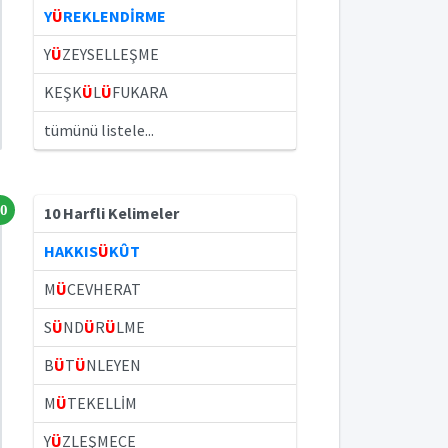
Y
Ü
REKLENDİRME
Y
Ü
ZEYSELLEŞME
KEŞK
Ü
L
Ü
FUKARA
tümünü listele...
0
10 Harfli Kelimeler
HAKKIS
Ü
KÛT
M
Ü
CEVHERAT
S
Ü
ND
Ü
R
Ü
LME
B
Ü
T
Ü
NLEYEN
M
Ü
TEKELLİM
Y
Ü
ZLEŞMECE