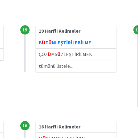
19
1
19 Harfli Kelimeler
B
Ü
T
Ü
NLEŞTİRİLEBİLME
ÇÖZ
Ü
MS
Ü
ZLEŞTİRİLMEK
tümünü listele...
16
16 Harfli Kelimeler