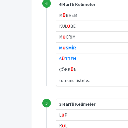
6
6 Harfli Kelimeler
M
Ü
BREM
KUL
Ü
BE
M
Ü
CRİM
M
Ü
SMİR
S
Ü
TTEN
ÇÖKK
Ü
N
tümünü listele...
3
3 Harfli Kelimeler
L
Ü
P
K
Ü
L