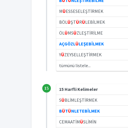
B
Ü
T
Ü
NLEŞTİREBİLME
M
Ü
ESSESELEŞTİRMEK
BÖL
Ü
ŞT
Ü
R
Ü
LEBİLMEK
ÖL
Ü
MS
Ü
ZLEŞTİRİLME
AÇGÖZL
Ü
LEŞEBİLMEK
Y
Ü
ZEYSELLEŞTİRMEK
tümünü listele...
15
15 Harfli Kelimeler
S
Ü
BLİMLEŞTİRMEK
B
Ü
T
Ü
NLETEBİLMEK
CEMAATİM
Ü
SLİMİN