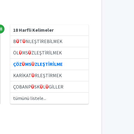
8
18 Harfli Kelimeler
B
Ü
T
Ü
NLEŞTİREBİLMEK
ÖL
Ü
MS
Ü
ZLEŞTİRİLMEK
ÇÖZ
Ü
MS
Ü
ZLEŞTİRİLME
KARİKAT
Ü
RLEŞTİRMEK
ÇOBANP
Ü
SK
Ü
L
Ü
GİLLER
tümünü listele...