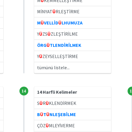
M
Ü
KEMMELLEŞTİRME
MİNYAT
Ü
RLEŞTİRME
M
Ü
VELLİD
Ü
LHUMUZA
Y
Ü
ZS
Ü
ZLEŞTİRİLME
ÖRG
Ü
TLENDİRİLMEK
Y
Ü
ZEYSELLEŞTİRME
tümünü listele...
14
1
14 Harfli Kelimeler
S
Ü
R
Ü
KLENDİRMEK
B
Ü
T
Ü
NLEŞEBİLME
ÇÖZ
Ü
MLEYİVERME