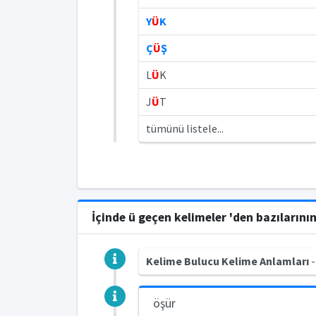
Y
Ü
K
Ç
Ü
Ş
L
Ü
K
J
Ü
T
tümünü listele...
İçinde ü geçen kelimeler 'den bazılarını
Kelime Bulucu Kelime Anlamları
-
öşür