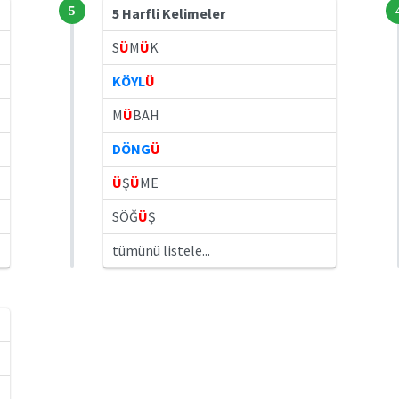
5
5 Harfli Kelimeler
S
Ü
M
Ü
K
KÖYL
Ü
M
Ü
BAH
DÖNG
Ü
Ü
Ş
Ü
ME
SÖĞ
Ü
Ş
tümünü listele...