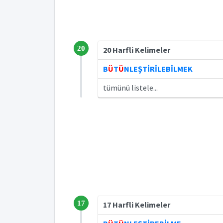
20
20 Harfli Kelimeler
B
Ü
T
Ü
NLEŞTİRİLEBİLMEK
tümünü listele...
17
17 Harfli Kelimeler