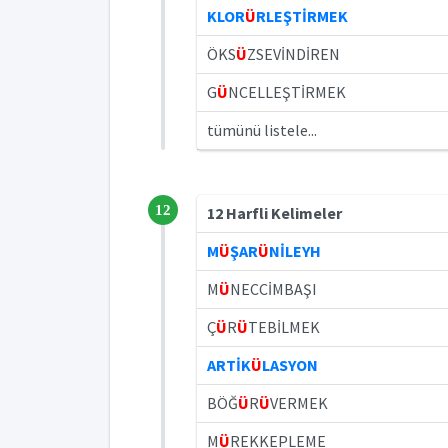
KLOR
Ü
RLEŞTİRMEK
ÖKS
Ü
ZSEVİNDİREN
G
Ü
NCELLEŞTİRMEK
tümünü listele...
12
12 Harfli Kelimeler
M
Ü
ŞAR
Ü
NİLEYH
M
Ü
NECCİMBAŞI
Ç
Ü
R
Ü
TEBİLMEK
ARTİK
Ü
LASYON
BÖĞ
Ü
R
Ü
VERMEK
M
Ü
REKKEPLEME