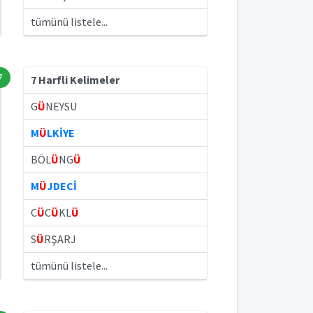
tümünü listele...
7
7 Harfli Kelimeler
G
Ü
NEYSU
M
Ü
LKİYE
BÖL
Ü
NG
Ü
M
Ü
JDECİ
C
Ü
C
Ü
KL
Ü
S
Ü
RŞARJ
tümünü listele...