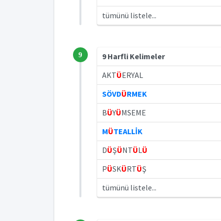
tümünü listele...
9
9 Harfli Kelimeler
AKT
Ü
ERYAL
SÖVD
Ü
RMEK
B
Ü
Y
Ü
MSEME
M
Ü
TEALLİK
D
Ü
Ş
Ü
NT
Ü
L
Ü
P
Ü
SK
Ü
RT
Ü
Ş
tümünü listele...