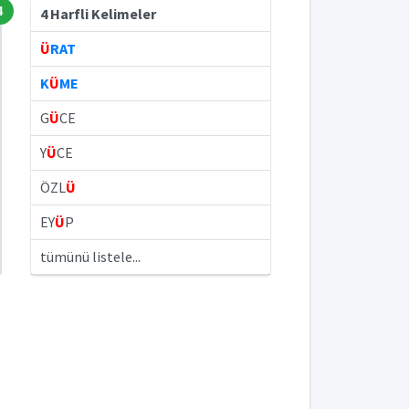
4
4 Harfli Kelimeler
Ü
RAT
K
Ü
ME
G
Ü
CE
Y
Ü
CE
ÖZL
Ü
EY
Ü
P
tümünü listele...