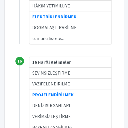
HÂKİMİYETİMİLLİYE
ELEKTRİKLENDİRMEK
DOGMALAŞTIRABİLME
tümünü listele...
16
16 Harfli Kelimeler
SEVİMSİZLEŞTİRME
VAZİFELENDİRİLME
PROJELENDİRİLMEK
DENİZISIRGANLARI
VERİMSİZLEŞTİRME
BAYRAKLAŞABİLMEK