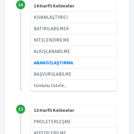
14
14 Harfli Kelimeler
KIVAMLAŞTIRICI
BATIRILABİLMEK
NİTELENDİRİLME
ALKIŞLANABİLME
ABANOZLAŞTIRMA
BAŞVURULABİLME
tümünü listele...
13
13 Harfli Kelimeler
PROLETERLEŞME
AFFEDİLEBİLME