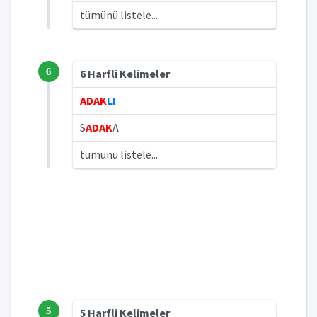
tümünü listele...
6
6 Harfli Kelimeler
ADAK
LI
S
ADAK
A
tümünü listele...
5
5 Harfli Kelimeler