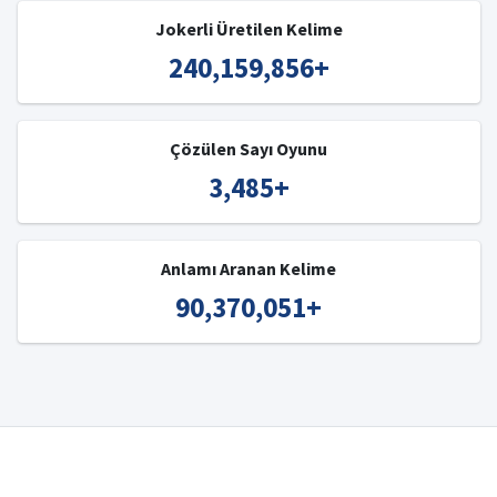
Jokerli Üretilen Kelime
240,159,856
+
Çözülen Sayı Oyunu
3,485
+
Anlamı Aranan Kelime
90,370,051
+
© 2008-2023 IŞIK
-
Kelime Bulucu
-
Türkçe Kelime Bulucu
-
İngilizce Kelime Bulucu