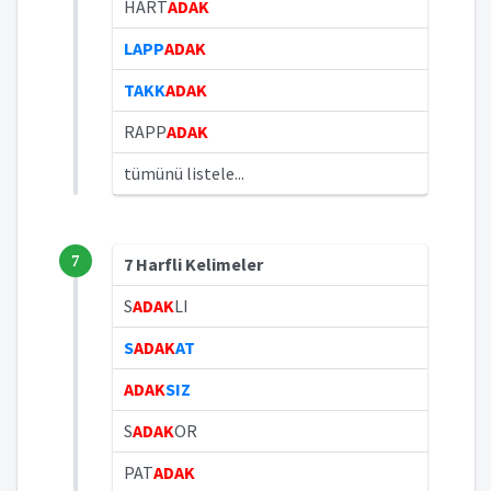
HART
ADAK
LAPP
ADAK
TAKK
ADAK
RAPP
ADAK
tümünü listele...
7
7 Harfli Kelimeler
S
ADAK
LI
S
ADAK
AT
ADAK
SIZ
S
ADAK
OR
PAT
ADAK