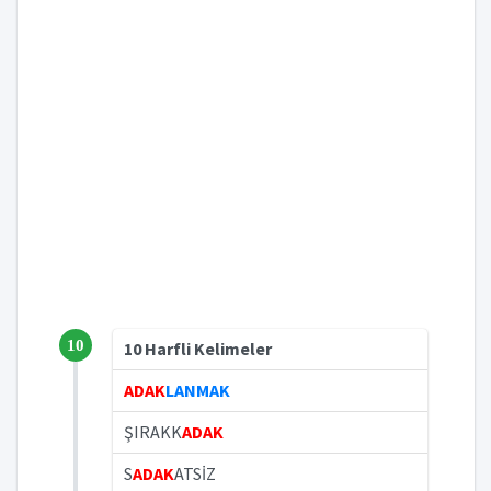
10
10 Harfli Kelimeler
ADAK
LANMAK
ŞIRAKK
ADAK
S
ADAK
ATSİZ