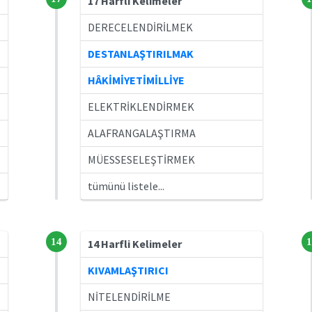
17 Harfli Kelimeler
DERECELENDİRİLMEK
DESTANLAŞTIRILMAK
HÂKİMİYETİMİLLİYE
ELEKTRİKLENDİRMEK
ALAFRANGALAŞTIRMA
MÜESSESELEŞTİRMEK
tümünü listele...
14
1
14 Harfli Kelimeler
KIVAMLAŞTIRICI
NİTELENDİRİLME