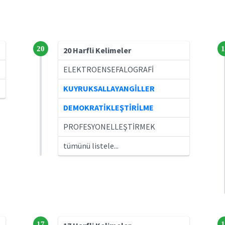
20
1
20 Harfli Kelimeler
ELEKTROENSEFALOGRAFİ
KUYRUKSALLAYANGİLLER
DEMOKRATİKLEŞTİRİLME
PROFESYONELLEŞTİRMEK
tümünü listele...
17
1