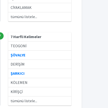
CİYAKLAMAK
tümünü listele...
7
7 Harfli Kelimeler
TEOGONİ
ŞÖVALYE
DERİŞİM
ŞARKICI
KÖLEMEN
KİRİŞÇİ
tümünü listele...