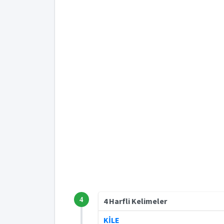
4
4 Harfli Kelimeler
KİLE