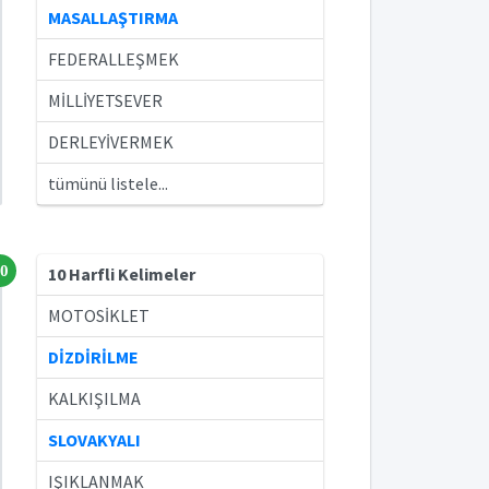
MASALLAŞTIRMA
FEDERALLEŞMEK
MİLLİYETSEVER
DERLEYİVERMEK
tümünü listele...
0
10 Harfli Kelimeler
MOTOSİKLET
DİZDİRİLME
KALKIŞILMA
SLOVAKYALI
IŞIKLANMAK