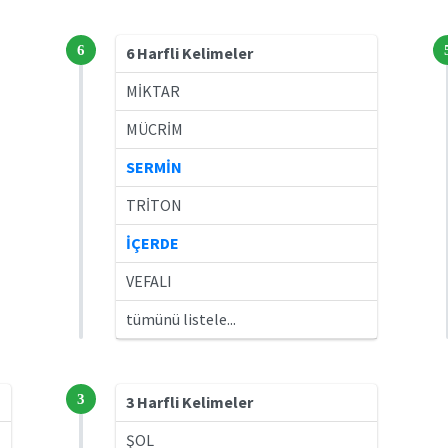
6
6 Harfli Kelimeler
MİKTAR
MÜCRİM
SERMİN
TRİTON
İÇERDE
VEFALI
tümünü listele...
3
3 Harfli Kelimeler
ŞOL