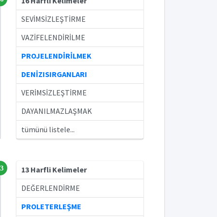
16 Harfli Kelimeler
SEVİMSİZLEŞTİRME
VAZİFELENDİRİLME
PROJELENDİRİLMEK
DENİZISIRGANLARI
VERİMSİZLEŞTİRME
DAYANILMAZLAŞMAK
tümünü listele...
3
13 Harfli Kelimeler
DEĞERLENDİRME
PROLETERLEŞME