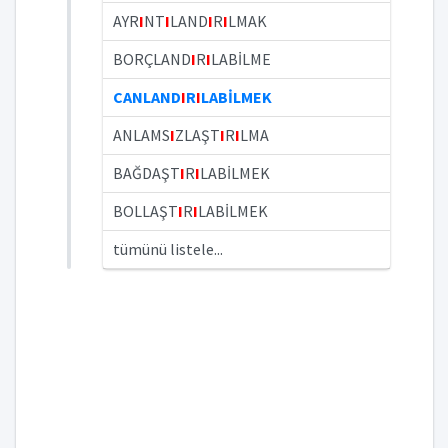
AYR
I
NT
I
LAND
I
R
I
LMAK
BORÇLAND
I
R
I
LABİLME
CANLAND
I
R
I
LABİLMEK
ANLAMS
I
ZLAŞT
I
R
I
LMA
BAĞDAŞT
I
R
I
LABİLMEK
BOLLAŞT
I
R
I
LABİLMEK
tümünü listele...