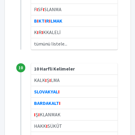
F
I
SF
I
SLANMA
B
I
KT
I
R
I
LMAK
K
I
R
I
KKALELİ
tümünü listele...
10
10 Harfli Kelimeler
KALK
I
Ş
I
LMA
SLOVAKYAL
I
BARDAKALT
I
I
Ş
I
KLANMAK
HAKK
I
SÜKÛT