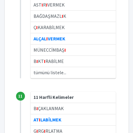
AST
I
R
I
VERMEK
BAĞDAŞMAZL
I
K
Ç
I
KARABİLMEK
ALÇAL
I
VERMEK
MÜNECCİMBAŞ
I
B
I
KT
I
RABİLME
tümünü listele...
11
11 Harfli Kelimeler
B
I
ÇAKLANMAK
AT
I
LABİLMEK
G
I
RG
I
RLATMA