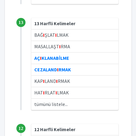
13
13 Harfli Kelimeler
BAĞ
I
ŞLAT
I
LMAK
MASALLAŞT
I
RMA
AÇ
I
KLANABİLME
CEZALAND
I
RMAK
KAP
I
LAND
I
RMAK
HAT
I
RLAT
I
LMAK
tümünü listele...
12
12 Harfli Kelimeler