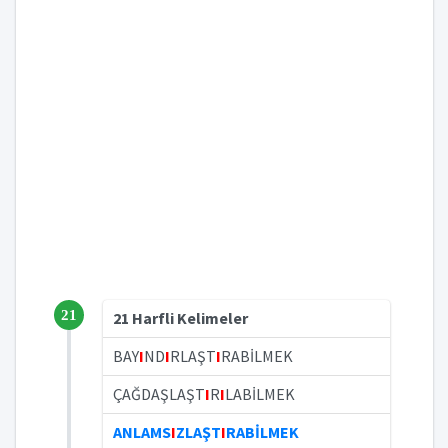
21
21 Harfli Kelimeler
BAY
I
ND
I
RLAŞT
I
RABİLMEK
ÇAĞDAŞLAŞT
I
R
I
LABİLMEK
ANLAMS
I
ZLAŞT
I
RABİLMEK