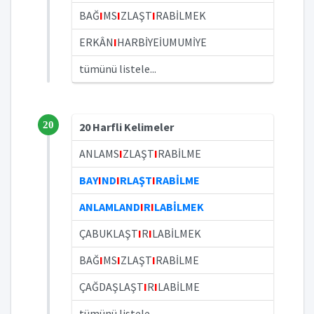
BAĞ
I
MS
I
ZLAŞT
I
RABİLMEK
ERKÂN
I
HARBİYEİUMUMİYE
tümünü listele...
20
20 Harfli Kelimeler
ANLAMS
I
ZLAŞT
I
RABİLME
BAY
I
ND
I
RLAŞT
I
RABİLME
ANLAMLAND
I
R
I
LABİLMEK
ÇABUKLAŞT
I
R
I
LABİLMEK
BAĞ
I
MS
I
ZLAŞT
I
RABİLME
ÇAĞDAŞLAŞT
I
R
I
LABİLME
tümünü listele...