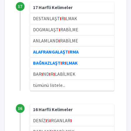
17
17 Harfli Kelimeler
DESTANLAŞT
I
R
I
LMAK
DOGMALAŞT
I
RABİLME
ANLAMLAND
I
RABİLME
ALAFRANGALAŞT
I
RMA
BAĞNAZLAŞT
I
R
I
LMAK
BAR
I
ND
I
R
I
LABİLMEK
tümünü listele...
16
16 Harfli Kelimeler
DENİZ
I
S
I
RGANLAR
I