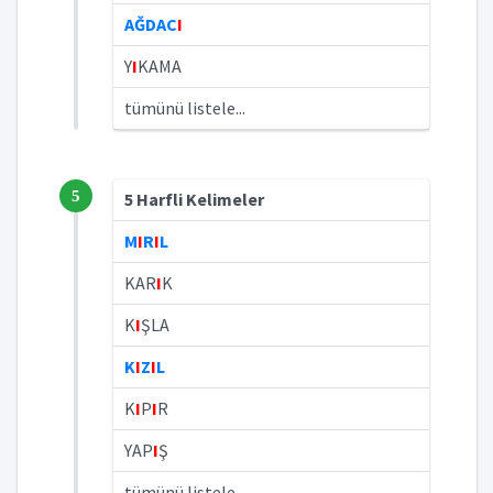
AĞDAC
I
Y
I
KAMA
tümünü listele...
5
5 Harfli Kelimeler
M
I
R
I
L
KAR
I
K
K
I
ŞLA
K
I
Z
I
L
K
I
P
I
R
YAP
I
Ş
tümünü listele...