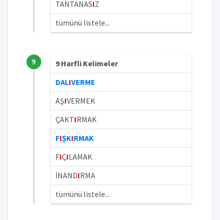
TANTANAS
I
Z
tümünü listele...
9
9 Harfli Kelimeler
DAL
I
VERME
AŞ
I
VERMEK
ÇAKT
I
RMAK
F
I
ŞK
I
RMAK
F
I
Ç
I
LAMAK
İNAND
I
RMA
tümünü listele...