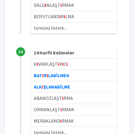
DALG
I
NLAŞT
I
RMAK
BOYUTLAND
I
R
I
LMA
tümünü listele...
14
14 Harfli Kelimeler
K
I
VAMLAŞT
I
R
I
C
I
BAT
I
R
I
LABİLMEK
ALK
I
ŞLANABİLME
ABANOZLAŞT
I
RMA
ORMANLAŞT
I
RMAK
MERAKLAND
I
RMAK
tümünü listele...