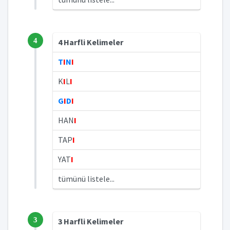
4
4 Harfli Kelimeler
T
I
N
I
K
I
L
I
G
I
D
I
HAN
I
TAP
I
YAT
I
tümünü listele...
3
3 Harfli Kelimeler