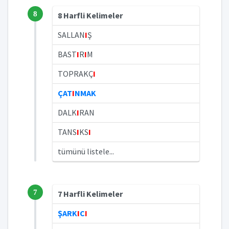
8
8 Harfli Kelimeler
SALLAN
I
Ş
BAST
I
R
I
M
TOPRAKÇ
I
ÇAT
I
NMAK
DALK
I
RAN
TANS
I
KS
I
tümünü listele...
7
7 Harfli Kelimeler
ŞARK
I
C
I