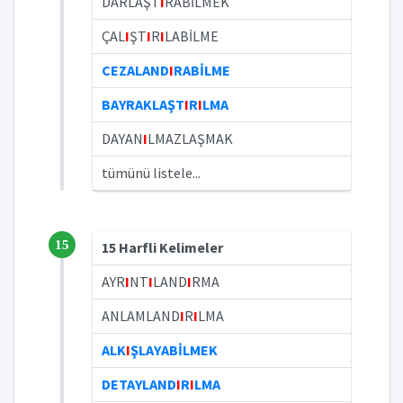
DARLAŞT
I
RABİLMEK
ÇAL
I
ŞT
I
R
I
LABİLME
CEZALAND
I
RABİLME
BAYRAKLAŞT
I
R
I
LMA
DAYAN
I
LMAZLAŞMAK
tümünü listele...
15
15 Harfli Kelimeler
AYR
I
NT
I
LAND
I
RMA
ANLAMLAND
I
R
I
LMA
ALK
I
ŞLAYABİLMEK
DETAYLAND
I
R
I
LMA