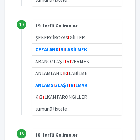
19
19 Harfli Kelimeler
ŞEKERCİBOYAS
I
GİLLER
CEZALAND
I
R
I
LABİLMEK
ABANOZLAŞT
I
R
I
VERMEK
ANLAMLAND
I
R
I
LABİLME
ANLAMS
I
ZLAŞT
I
R
I
LMAK
K
I
Z
I
LKANTARONGİLLER
tümünü listele...
18
18 Harfli Kelimeler