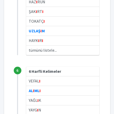
HAZ
I
RUN
ŞAK
I
RT
I
TOKATÇ
I
UZLAŞ
I
M
HAYK
I
R
I
tümünü listele...
6
6 Harfli Kelimeler
VEFAL
I
AL
I
ML
I
YAĞL
I
K
YAYG
I
N