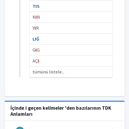
T
I
S
K
I
N
Y
I
R
L
I
Ğ
G
I
G
AÇ
I
tümünü listele...
İçinde i geçen kelimeler 'den bazılarının TDK
Anlamları