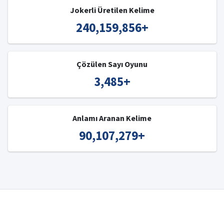
Jokerli Üretilen Kelime
240,159,856
+
Çözülen Sayı Oyunu
3,485
+
Anlamı Aranan Kelime
90,107,279
+
© 2008-2023 IŞIK
-
Kelime Bulucu
-
Türkçe Kelime Bulucu
-
İngilizce Kelime Bulucu