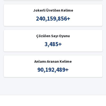
Jokerli Üretilen Kelime
240,159,856
+
Çözülen Sayı Oyunu
3,485
+
Anlamı Aranan Kelime
90,192,489
+
© 2008-2023 IŞIK
-
Kelime Bulucu
-
Türkçe Kelime Bulucu
-