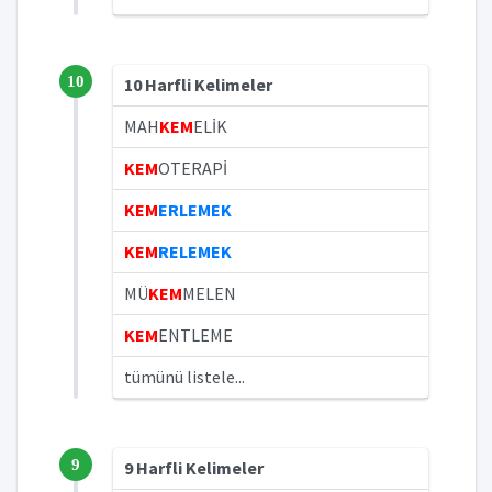
10
10 Harfli Kelimeler
MAH
KEM
ELİK
KEM
OTERAPİ
KEM
ERLEMEK
KEM
RELEMEK
MÜ
KEM
MELEN
KEM
ENTLEME
tümünü listele...
9
9 Harfli Kelimeler