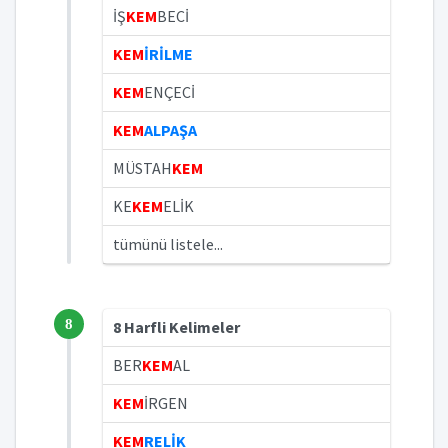
İŞ
KEM
BECİ
KEM
İRİLME
KEM
ENÇECİ
KEM
ALPAŞA
MÜSTAH
KEM
KE
KEM
ELİK
tümünü listele...
8
8 Harfli Kelimeler
BER
KEM
AL
KEM
İRGEN
KEM
RELİK