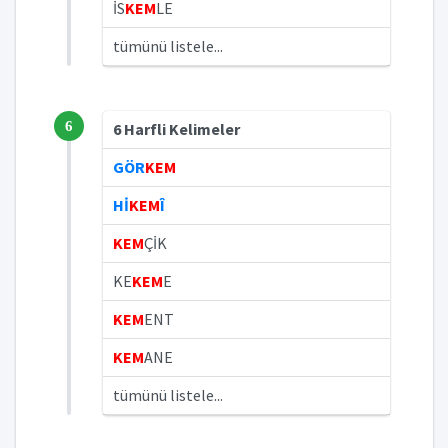
İS
KEM
LE
tümünü listele...
6
6 Harfli Kelimeler
GÖR
KEM
Hİ
KEM
Î
KEM
ÇİK
KE
KEM
E
KEM
ENT
KEM
ANE
tümünü listele...