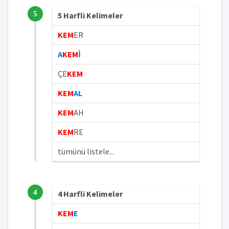
5
5 Harfli Kelimeler
KEM
ER
A
KEM
İ
ÇE
KEM
KEM
AL
KEM
AH
KEM
RE
tümünü listele...
4
4 Harfli Kelimeler
KEM
E