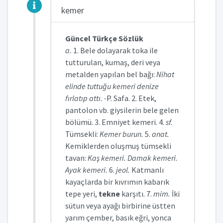
kemer
Güncel Türkçe Sözlük
a.
1. Bele dolayarak toka ile
tutturulan, kumaş, deri veya
metalden yapılan bel bağı:
Nihat
elinde tuttuğu kemeri denize
fırlatıp attı. -
P. Safa. 2. Etek,
pantolon vb. giysilerin bele gelen
bölümü. 3. Emniyet kemeri. 4.
sf.
Tümsekli:
Kemer burun.
5.
anat.
Kemiklerden oluşmuş tümsekli
tavan:
Kaş kemeri. Damak kemeri.
Ayak kemeri.
6.
jeol.
Katmanlı
kayaçlarda bir kıvrımın kabarık
tepe yeri,
tekne
karşıtı. 7.
mim.
İki
sütun veya ayağı birbirine üstten
yarım çember, basık eğri, yonca