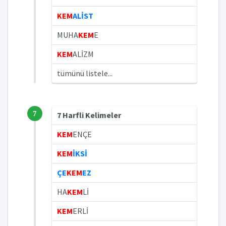
KEM
ALİST
MUHA
KEM
E
KEM
ALİZM
tümünü listele...
7
7 Harfli Kelimeler
KEM
ENÇE
KEM
İKSİ
ÇE
KEM
EZ
HA
KEM
Lİ
KEM
ERLİ