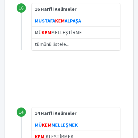
16
16 Harfli Kelimeler
MUSTAFA
KEM
ALPAŞA
MÜ
KEM
MELLEŞTİRME
tümünü listele...
14
14 Harfli Kelimeler
MÜ
KEM
MELLEŞMEK
KEM
İKLEŞTİRMEK