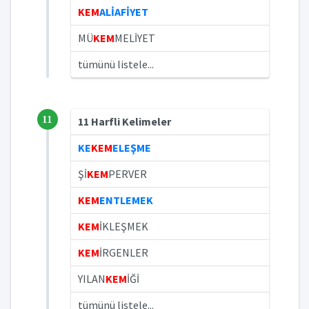
KEM
ALİAFİYET
MÜ
KEM
MELİYET
tümünü listele...
11
11 Harfli Kelimeler
KE
KEM
ELEŞME
Şİ
KEM
PERVER
KEM
ENTLEMEK
KEM
İKLEŞMEK
KEM
İRGENLER
YILAN
KEM
İĞİ
tümünü listele...