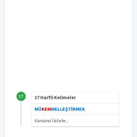
17
17 Harfli Kelimeler
MÜ
KEM
MELLEŞTİRMEK
tümünü listele...