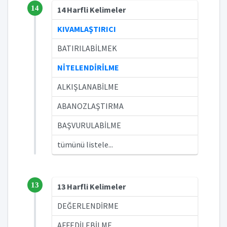
14
14 Harfli Kelimeler
KIVAMLAŞTIRICI
BATIRILABİLMEK
NİTELENDİRİLME
ALKIŞLANABİLME
ABANOZLAŞTIRMA
BAŞVURULABİLME
tümünü listele...
13
13 Harfli Kelimeler
DEĞERLENDİRME
AFFEDİLEBİLME