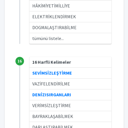
HÂKİMİYETİMİLLİYE
ELEKTRİKLENDİRMEK
DOGMALAŞTIRABİLME
tümünü listele...
16
16 Harfli Kelimeler
SEVİMSİZLEŞTİRME
VAZİFELENDİRİLME
DENİZISIRGANLARI
VERİMSİZLEŞTİRME
BAYRAKLAŞABİLMEK
DARLAŞTIRABİLMEK