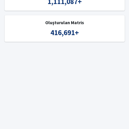
1,111,087
+
Oluşturulan Matris
416,691
+