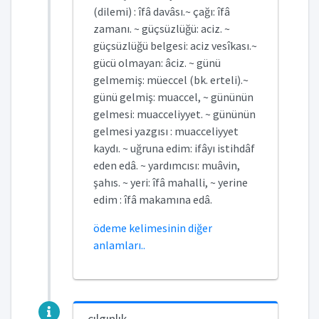
(dilemi) : îfâ davâsı.~ çağı: îfâ
zamanı. ~ güçsüzlüğü: aciz. ~
güçsüzlüğü belgesi: aciz vesîkası.~
gücü olmayan: âciz. ~ günü
gelmemiş: müeccel (bk. erteli).~
günü gelmiş: muaccel, ~ gününün
gelmesi: muacceliyyet. ~ gününün
gelmesi yazgısı : muacceliyyet
kaydı. ~ uğruna edim: ifâyı istihdâf
eden edâ. ~ yardımcısı: muâvin,
şahıs. ~ yeri: îfâ mahalli, ~ yerine
edim : îfâ makamına edâ.
ödeme kelimesinin diğer
anlamları..