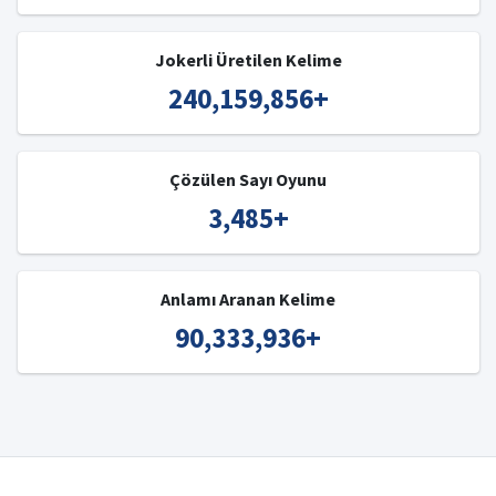
Jokerli Üretilen Kelime
240,159,856
+
Çözülen Sayı Oyunu
3,485
+
Anlamı Aranan Kelime
90,333,936
+
© 2008-2023 IŞIK
-
Kelime Bulucu
-
Türkçe Kelime Bulucu
-