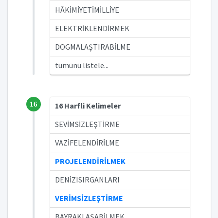
HÂKİMİYETİMİLLİYE
ELEKTRİKLENDİRMEK
DOGMALAŞTIRABİLME
tümünü listele...
16
16 Harfli Kelimeler
SEVİMSİZLEŞTİRME
VAZİFELENDİRİLME
PROJELENDİRİLMEK
DENİZISIRGANLARI
VERİMSİZLEŞTİRME
BAYRAKLAŞABİLMEK