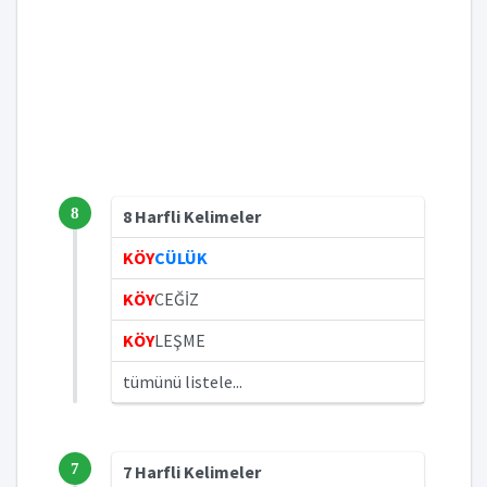
8
8 Harfli Kelimeler
KÖY
CÜLÜK
KÖY
CEĞİZ
KÖY
LEŞME
tümünü listele...
7
7 Harfli Kelimeler