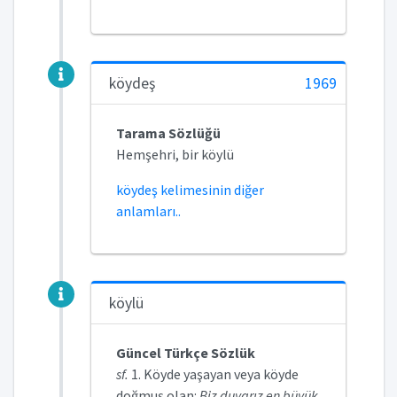
köydeş
1969
Tarama Sözlüğü
Hemşehri, bir köylü
köydeş kelimesinin diğer
anlamları..
köylü
Güncel Türkçe Sözlük
sf.
1. Köyde yaşayan veya köyde
doğmuş olan:
Biz duyarız en büyük