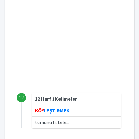
12
12 Harfli Kelimeler
KÖY
LEŞTİRMEK
tümünü listele...