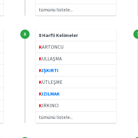
tümünü listele...
8
8 Harfli Kelimeler
K
ARTONCU
K
ULLAŞMA
K
IŞKIRTI
K
ÜTLEŞME
K
IZILMAK
K
IRKINCI
tümünü listele...