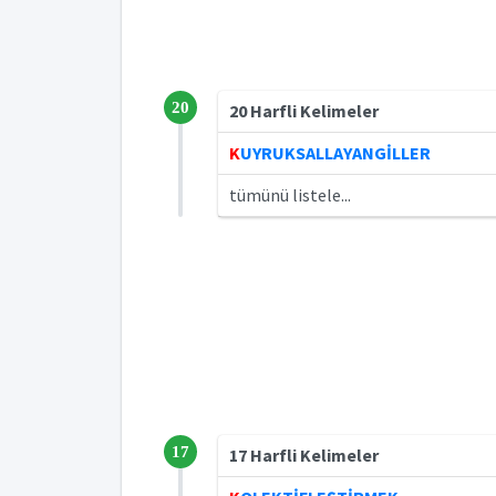
20
20 Harfli Kelimeler
K
UYRUKSALLAYANGİLLER
tümünü listele...
17
17 Harfli Kelimeler