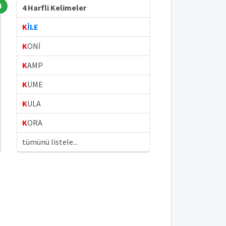
4
4 Harfli Kelimeler
K
İLE
K
ONİ
K
AMP
K
ÜME
K
ULA
K
ORA
tümünü listele...