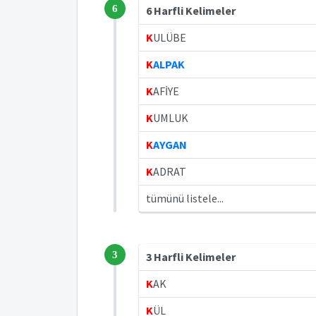
6
6 Harfli Kelimeler
K
ULÜBE
K
ALPAK
K
AFİYE
K
UMLUK
K
AYGAN
K
ADRAT
tümünü listele...
3
3 Harfli Kelimeler
K
AK
K
ÜL