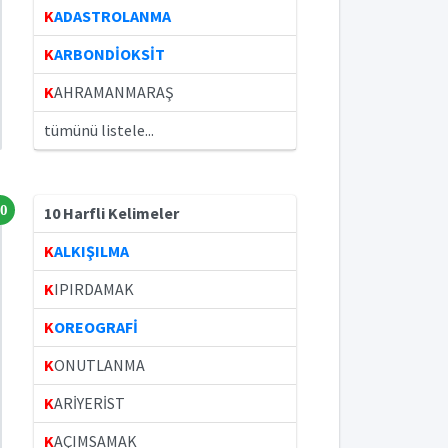
K
ADASTROLANMA
K
ARBONDİOKSİT
K
AHRAMANMARAŞ
tümünü listele...
0
10 Harfli Kelimeler
K
ALKIŞILMA
K
IPIRDAMAK
K
OREOGRAFİ
K
ONUTLANMA
K
ARİYERİST
K
AÇIMSAMAK