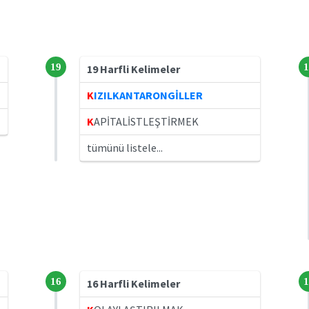
19
1
19 Harfli Kelimeler
K
IZILKANTARONGİLLER
K
APİTALİSTLEŞTİRMEK
tümünü listele...
16
1
16 Harfli Kelimeler