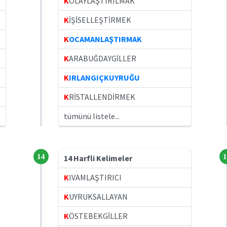
K
OLAYLAŞTIRILMAK
K
İŞİSELLEŞTİRMEK
K
OCAMANLAŞTIRMAK
K
ARABUĞDAYGİLLER
K
IRLANGIÇKUYRUĞU
K
RİSTALLENDİRMEK
tümünü listele...
14
1
14 Harfli Kelimeler
K
IVAMLAŞTIRICI
K
UYRUKSALLAYAN
K
ÖSTEBEKGİLLER