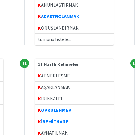
K
ANUNLAŞTIRMAK
K
ADASTROLANMAK
K
ONUŞLANDIRMAK
tümünü listele...
11
1
11 Harfli Kelimeler
K
ATMERLEŞME
K
AŞARLANMAK
K
IRIKKALELİ
K
ÖPRÜLENMEK
K
İREMİTHANE
K
AYNATILMAK