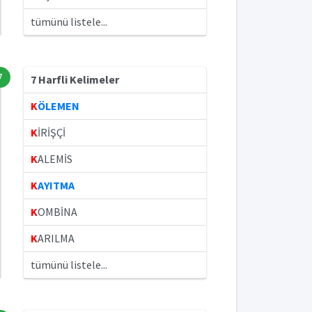
tümünü listele...
7
7 Harfli Kelimeler
K
ÖLEMEN
K
İRİŞÇİ
K
ALEMİS
K
AYITMA
K
OMBİNA
K
ARILMA
tümünü listele...