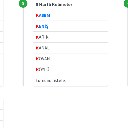
5
5 Harfli Kelimeler
K
ASEM
K
ENİŞ
K
ARIK
K
ANAL
K
OVAN
K
ÖYLÜ
tümünü listele...