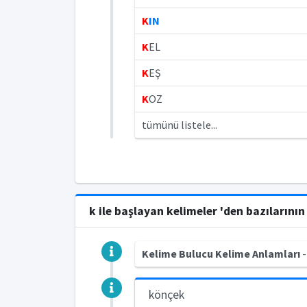
K
IN
K
EL
K
EŞ
K
OZ
tümünü listele...
k ile başlayan kelimeler 'den bazılarını
Kelime Bulucu Kelime Anlamları
-
könçek