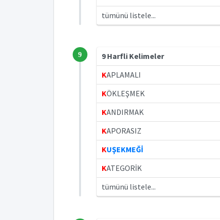
tümünü listele...
9
9 Harfli Kelimeler
K
APLAMALI
K
ÖKLEŞMEK
K
ANDIRMAK
K
APORASIZ
K
UŞEKMEĞİ
K
ATEGORİK
tümünü listele...