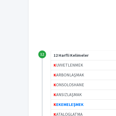
12
12 Harfli Kelimeler
K
UVVETLENMEK
K
ARBONLAŞMAK
K
ONSOLOSHANE
K
ANSIZLAŞMAK
K
EKEMELEŞMEK
K
ATALOGLATMA