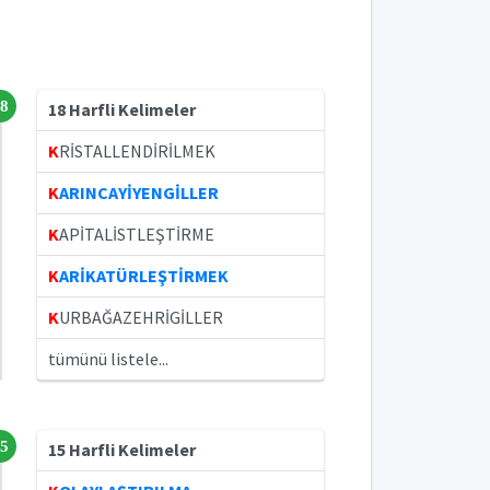
8
18 Harfli Kelimeler
K
RİSTALLENDİRİLMEK
K
ARINCAYİYENGİLLER
K
APİTALİSTLEŞTİRME
K
ARİKATÜRLEŞTİRMEK
K
URBAĞAZEHRİGİLLER
tümünü listele...
5
15 Harfli Kelimeler