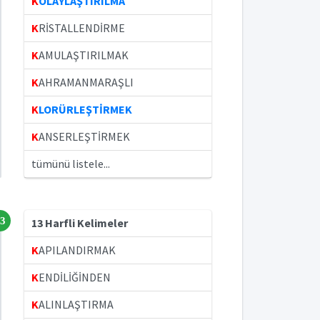
K
OLAYLAŞTIRILMA
K
RİSTALLENDİRME
K
AMULAŞTIRILMAK
K
AHRAMANMARAŞLI
K
LORÜRLEŞTİRMEK
K
ANSERLEŞTİRMEK
tümünü listele...
3
13 Harfli Kelimeler
K
APILANDIRMAK
K
ENDİLİĞİNDEN
K
ALINLAŞTIRMA