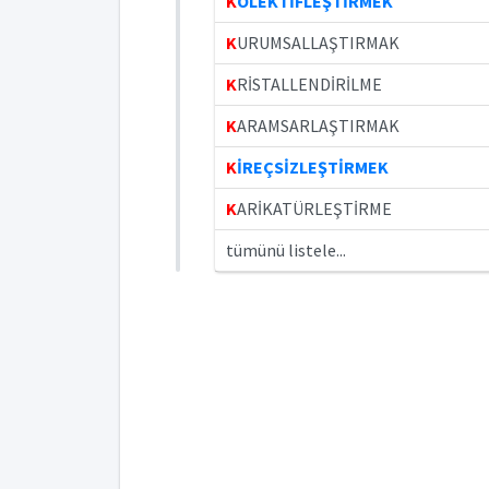
K
OLEKTİFLEŞTİRMEK
K
URUMSALLAŞTIRMAK
K
RİSTALLENDİRİLME
K
ARAMSARLAŞTIRMAK
K
İREÇSİZLEŞTİRMEK
K
ARİKATÜRLEŞTİRME
tümünü listele...