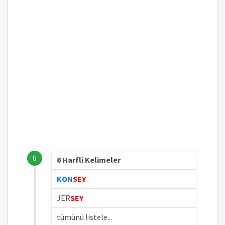
6
6 Harfli Kelimeler
KON
SEY
JER
SEY
tümünü listele...