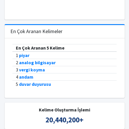
En Çok Aranan Kelimeler
En Çok Aranan 5 Kelime
1
piyar
2
analog bilgisayar
3
vergi koyma
4
andam
5
duvar duyurusu
Kelime Oluşturma İşlemi
20,440,200
+