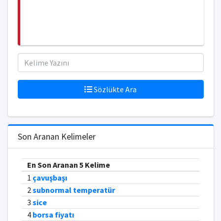
Sözlükte Ara
Son Aranan Kelimeler
En Son Aranan 5 Kelime
1
çavuşbaşı
2
subnormal temperatür
3
sice
4
borsa fiyatı