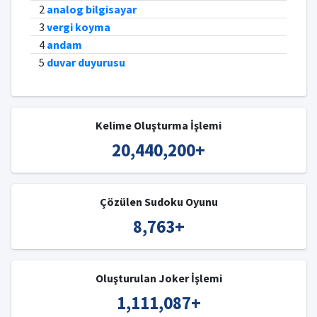
2
analog bilgisayar
3
vergi koyma
4
andam
5
duvar duyurusu
Kelime Oluşturma İşlemi
20,440,200
+
Çözülen Sudoku Oyunu
8,763
+
Oluşturulan Joker İşlemi
1,111,087
+