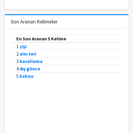
Son Aranan Kelimeler
En Son Aranan 5 Kelime
1
çişi
2
alın teri
3
kavallama
4
dış gönce
5
Eskisu