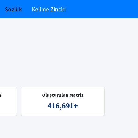
Sözlük
Kelime Zinciri
mi
Oluşturulan Matris
416,691
+