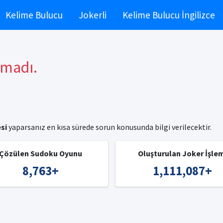
Kelime Bulucu
Jokerli
Kelime Bulucu İngilizce
amadı.
si
yaparsanız en kısa sürede sorun konusunda bilgi verilecektir.
Çözülen Sudoku Oyunu
Oluşturulan Joker İşle
8,763
+
1,111,087
+