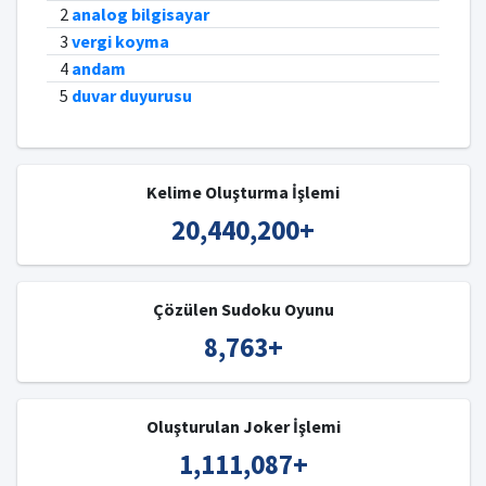
2
analog bilgisayar
3
vergi koyma
4
andam
5
duvar duyurusu
Kelime Oluşturma İşlemi
20,440,200
+
Çözülen Sudoku Oyunu
8,763
+
Oluşturulan Joker İşlemi
1,111,087
+