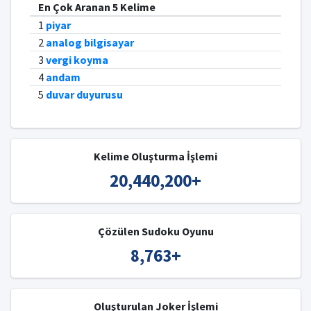
En Çok Aranan 5 Kelime
1
piyar
2
analog bilgisayar
3
vergi koyma
4
andam
5
duvar duyurusu
Kelime Oluşturma İşlemi
20,440,200
+
Çözülen Sudoku Oyunu
8,763
+
Oluşturulan Joker İşlemi