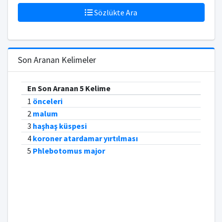
Sözlükte Ara
Son Aranan Kelimeler
En Son Aranan 5 Kelime
1
önceleri
2
malum
3
haşhaş küspesi
4
koroner atardamar yırtılması
5
Phlebotomus major