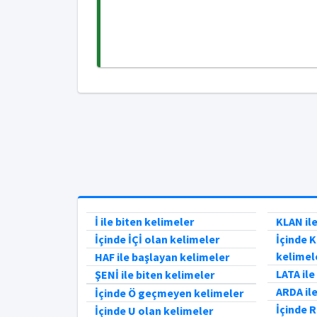
İ ile biten kelimeler
KLAN ile
İçinde İÇİ olan kelimeler
İçinde 
kelimel
HAF ile başlayan kelimeler
LATA ile
ŞENİ ile biten kelimeler
ARDA il
İçinde Ö geçmeyen kelimeler
İçinde 
İçinde U olan kelimeler