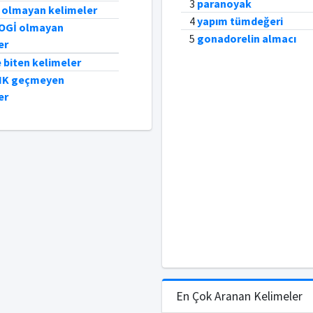
3
paranoyak
P olmayan kelimeler
4
yapım tümdeğeri
YOGİ olmayan
5
gonadorelin almacı
er
 biten kelimeler
ŞIK geçmeyen
er
En Çok Aranan Kelimeler