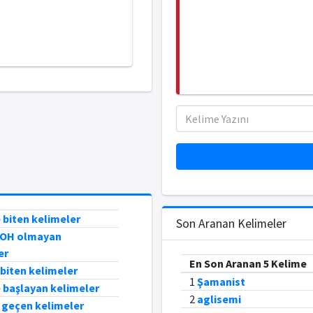
 biten kelimeler
Son Aranan Kelimeler
KOH olmayan
er
En Son Aranan 5 Kelime
 biten kelimeler
1
Şamanist
e başlayan kelimeler
2
aglisemi
R geçen kelimeler