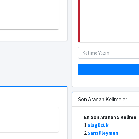
Son Aranan Kelimeler
En Son Aranan 5 Kelime
1
alagücük
2
Sarısüleyman