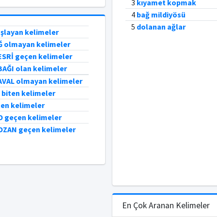
3
kıyamet kopmak
4
bağ mildiyösü
5
dolanan ağlar
aşlayan kelimeler
 Ğ olmayan kelimeler
 ESRİ geçen kelimeler
BAĞI olan kelimeler
 AVAL olmayan kelimeler
e biten kelimeler
iten kelimeler
 O geçen kelimeler
 OZAN geçen kelimeler
En Çok Aranan Kelimeler