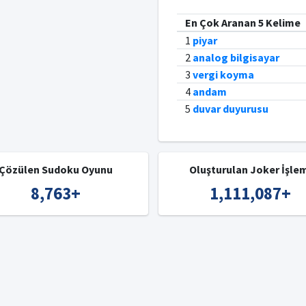
En Çok Aranan 5 Kelime
1
piyar
2
analog bilgisayar
3
vergi koyma
4
andam
5
duvar duyurusu
Çözülen Sudoku Oyunu
Oluşturulan Joker İşle
8,763
+
1,111,087
+