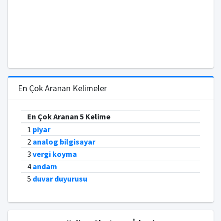
En Çok Aranan Kelimeler
En Çok Aranan 5 Kelime
1
piyar
2
analog bilgisayar
3
vergi koyma
4
andam
5
duvar duyurusu