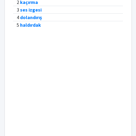
2
kaçırma
3
ses izgesi
4
dolandırış
5
haldırdak