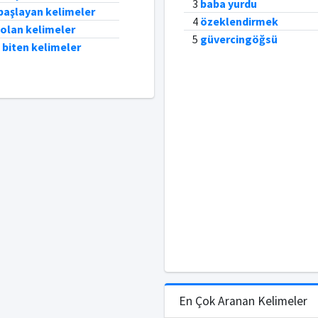
3
baba yurdu
başlayan kelimeler
4
özeklendirmek
 olan kelimeler
5
güvercingöğsü
 biten kelimeler
En Çok Aranan Kelimeler