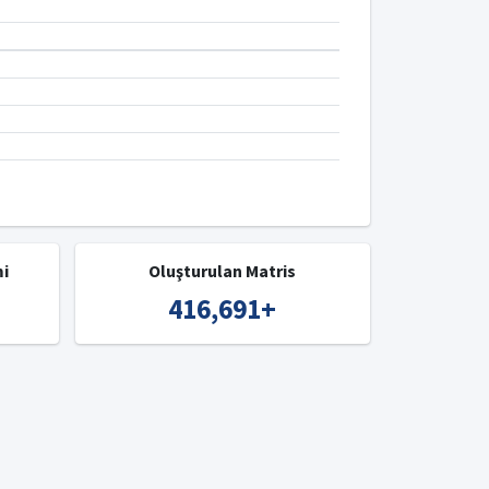
mi
Oluşturulan Matris
416,691
+