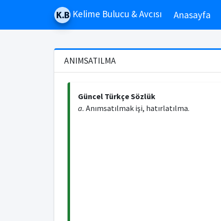
Kelime Bulucu & Avcısı
Anasayfa
ANIMSATILMA
Güncel Türkçe Sözlük
a.
Anımsatılmak işi, hatırlatılma.