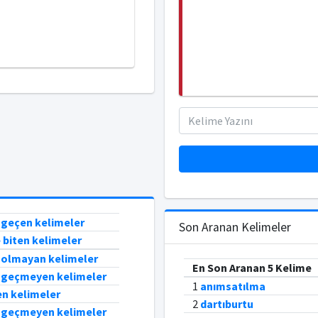
 geçen kelimeler
Son Aranan Kelimeler
 biten kelimeler
C olmayan kelimeler
En Son Aranan 5 Kelime
B geçmeyen kelimeler
1
anımsatılma
ten kelimeler
2
dartıburtu
P geçmeyen kelimeler