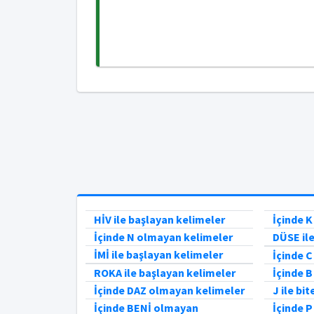
HİV ile başlayan kelimeler
İçinde K
İçinde N olmayan kelimeler
DÜSE ile
İMİ ile başlayan kelimeler
İçinde 
ROKA ile başlayan kelimeler
İçinde 
İçinde DAZ olmayan kelimeler
J ile bi
İçinde BENİ olmayan
İçinde 