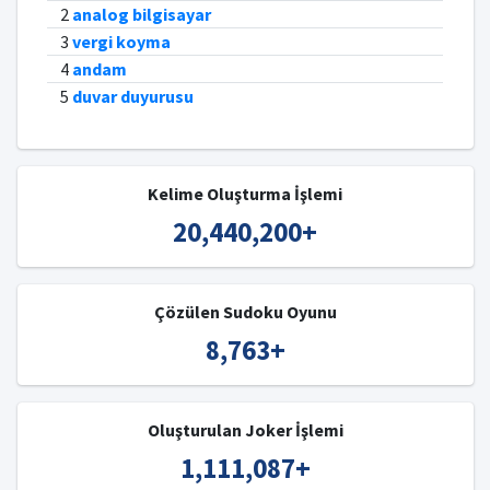
2
analog bilgisayar
3
vergi koyma
4
andam
5
duvar duyurusu
Kelime Oluşturma İşlemi
20,440,200
+
Çözülen Sudoku Oyunu
8,763
+
Oluşturulan Joker İşlemi
1,111,087
+