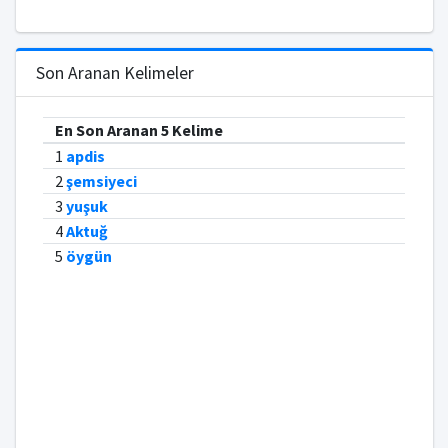
Son Aranan Kelimeler
En Son Aranan 5 Kelime
1
apdis
2
şemsiyeci
3
yuşuk
4
Aktuğ
5
öygün