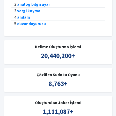
2
analog bilgisayar
3
vergi koyma
4
andam
5
duvar duyurusu
Kelime Oluşturma İşlemi
20,440,200
+
Çözülen Sudoku Oyunu
8,763
+
Oluşturulan Joker İşlemi
1,111,087
+