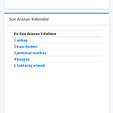
Son Aranan Kelimeler
En Son Aranan 5 Kelime
1
asbap
2
kanı önderi
3
jerminal merkez
4
baypas
5
taktaraş etmek