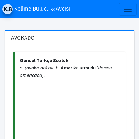
Kelime Bulucu & Avcısı
AVOKADO
Güncel Türkçe Sözlük
a. (avoka'do) bit. b.
Amerika armudu
(Persea
americana).