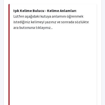
Işık Kelime Bulucu - Kelime Anlamları
Lütfen aşağıdaki kutuya anlamını öğrenmek
istediğiniz kelimeyi yazınız ve sonrada sözlükte
ara butonuna tıklayınız...