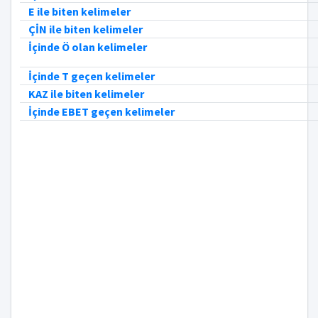
E ile biten kelimeler
ÇİN ile biten kelimeler
İçinde Ö olan kelimeler
İçinde T geçen kelimeler
KAZ ile biten kelimeler
İçinde EBET geçen kelimeler