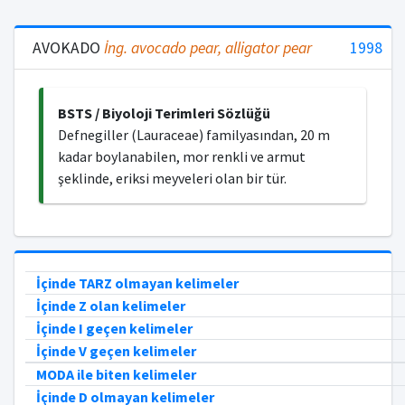
AVOKADO
İng.
avocado pear, alligator pear
1998
BSTS / Biyoloji Terimleri Sözlüğü
Defnegiller (Lauraceae) familyasından, 20 m
kadar boylanabilen, mor renkli ve armut
şeklinde, eriksi meyveleri olan bir tür.
İçinde TARZ olmayan kelimeler
İçinde Z olan kelimeler
İçinde I geçen kelimeler
İçinde V geçen kelimeler
MODA ile biten kelimeler
İçinde D olmayan kelimeler