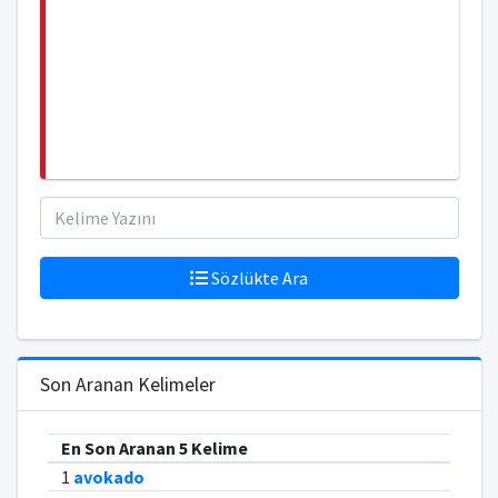
Sözlükte Ara
Son Aranan Kelimeler
En Son Aranan 5 Kelime
1
avokado