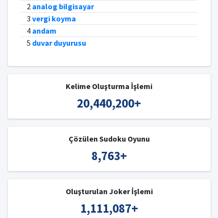
2
analog bilgisayar
3
vergi koyma
4
andam
5
duvar duyurusu
Kelime Oluşturma İşlemi
20,440,200
+
Çözülen Sudoku Oyunu
8,763
+
Oluşturulan Joker İşlemi
1,111,087
+