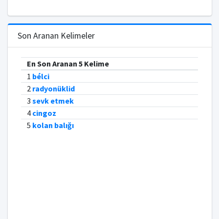
Son Aranan Kelimeler
En Son Aranan 5 Kelime
1
bélci
2
radyonüklid
3
sevk etmek
4
cingoz
5
kolan balığı