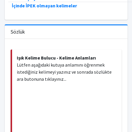
İçinde İPEK olmayan kelimeler
Sözlük
Işık Kelime Bulucu - Kelime Anlamları
Lütfen aşağıdaki kutuya anlamını öğrenmek
istediğiniz kelimeyi yazınız ve sonrada sözlükte
ara butonuna tıklayınız...