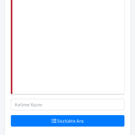
Sözlükte Ara