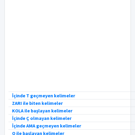
İçinde T geçmeyen kelimeler
ZARI ile biten kelimeler
KOLA ile başlayan kelimeler
İçinde Ç olmayan kelimeler
İçinde AMA geçmeyen kelimeler
O ile başlayan kelimeler