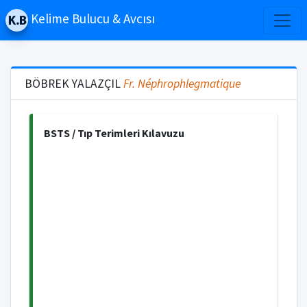
Kelime Bulucu & Avcısı
BÖBREK YALAZÇIL
Fr.
Néphrophlegmatique
BSTS / Tıp Terimleri Kılavuzu