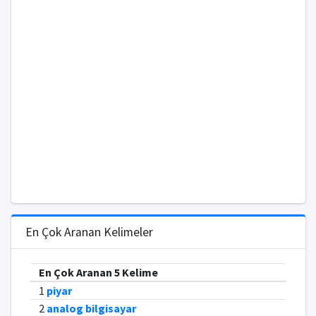
En Çok Aranan Kelimeler
En Çok Aranan 5 Kelime
1
piyar
2
analog bilgisayar