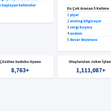
e başlayan kelimeler
En Çok Aranan 5 Kelime
1
piyar
2
analog bilgisayar
3
vergi koyma
4
andam
5
duvar duyurusu
Çözülen Sudoku Oyunu
Oluşturulan Joker İşle
8,763
+
1,111,087
+