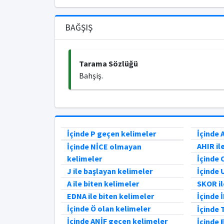
BAĞŞIŞ
Tarama Sözlüğü
Bahşiş.
İçinde P geçen kelimeler
İçinde 
AHIR il
İçinde NİCE olmayan
kelimeler
İçinde
J ile başlayan kelimeler
İçinde 
A ile biten kelimeler
SKOR il
EDNA ile biten kelimeler
İçinde 
İçinde Ö olan kelimeler
İçinde 
İçinde ANİF geçen kelimeler
İçinde 