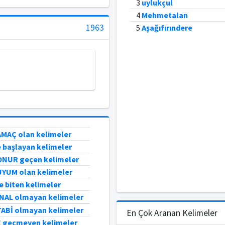
3
uylukçul
4
Mehmetalan
1963
5
Aşağıfırındere
AMAÇ olan kelimeler
e başlayan kelimeler
 ONUR geçen kelimeler
UYUM olan kelimeler
e biten kelimeler
İNAL olmayan kelimeler
TABİ olmayan kelimeler
En Çok Aranan Kelimeler
E geçmeyen kelimeler