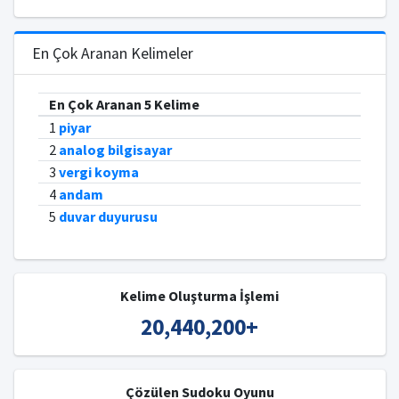
En Çok Aranan Kelimeler
En Çok Aranan 5 Kelime
1
piyar
2
analog bilgisayar
3
vergi koyma
4
andam
5
duvar duyurusu
Kelime Oluşturma İşlemi
20,440,200
+
Çözülen Sudoku Oyunu