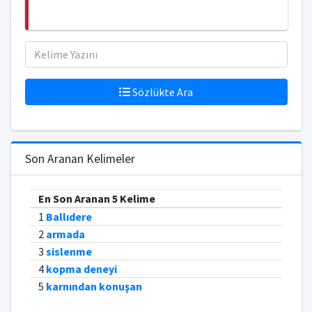
Sözlükte Ara
Son Aranan Kelimeler
En Son Aranan 5 Kelime
1
Ballıdere
2
armada
3
sislenme
4
kopma deneyi
5
karnından konuşan