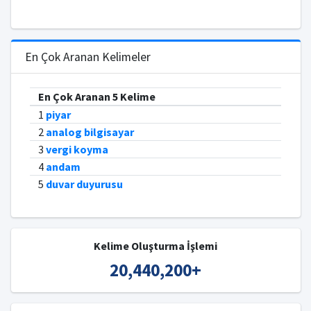
En Çok Aranan Kelimeler
En Çok Aranan 5 Kelime
1
piyar
2
analog bilgisayar
3
vergi koyma
4
andam
5
duvar duyurusu
Kelime Oluşturma İşlemi
20,440,200
+