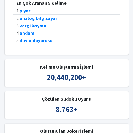
En Çok Aranan 5 Kelime
1
piyar
2
analog bilgisayar
3
vergi koyma
4
andam
5
duvar duyurusu
Kelime Oluşturma İşlemi
20,440,200
+
Çözülen Sudoku Oyunu
8,763
+
Oluşturulan Joker İşlemi