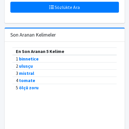
Sözlükte Ara
Son Aranan Kelimeler
En Son Aranan 5 Kelime
1
binnetice
2
ulusçu
3
mistral
4
tomate
5
ölçü zoru