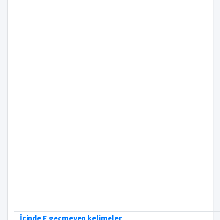
İçinde E geçmeyen kelimeler