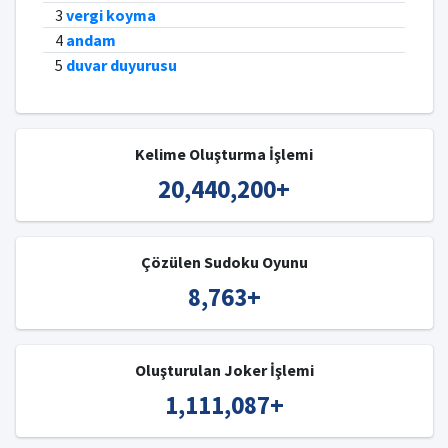
3
vergi koyma
4
andam
5
duvar duyurusu
Kelime Oluşturma İşlemi
20,440,200
+
Çözülen Sudoku Oyunu
8,763
+
Oluşturulan Joker İşlemi
1,111,087
+