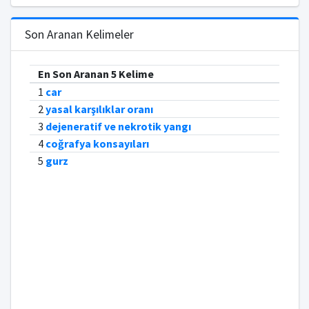
Son Aranan Kelimeler
En Son Aranan 5 Kelime
1
car
2
yasal karşılıklar oranı
3
dejeneratif ve nekrotik yangı
4
coğrafya konsayıları
5
gurz