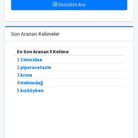
Sözlükte Ara
Son Aranan Kelimeler
En Son Aranan 5 Kelime
1
Cimicidae
2
piperasetazin
3
krom
4
Hekimdağ
5
kızılöyken