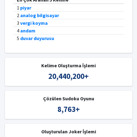
1
piyar
2
analog bilgisayar
3
vergi koyma
4
andam
5
duvar duyurusu
Kelime Oluşturma İşlemi
20,440,200
+
Çözülen Sudoku Oyunu
8,763
+
Oluşturulan Joker İşlemi