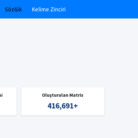
Sözlük
Kelime Zinciri
mi
Oluşturulan Matris
416,691
+