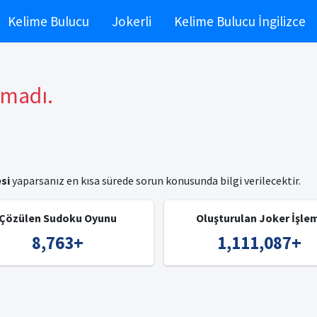
Kelime Bulucu
Jokerli
Kelime Bulucu İngilizce
amadı.
si
yaparsanız en kısa sürede sorun konusunda bilgi verilecektir.
Çözülen Sudoku Oyunu
Oluşturulan Joker İşle
8,763
+
1,111,087
+