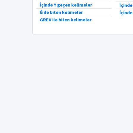
İçinde Y geçen kelimeler
İçinde
Ğ ile biten kelimeler
İçind
GREV ile biten kelimeler