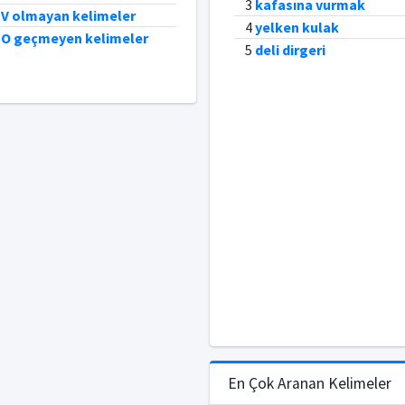
3
kafasına vurmak
 V olmayan kelimeler
4
yelken kulak
e O geçmeyen kelimeler
5
deli dirgeri
En Çok Aranan Kelimeler