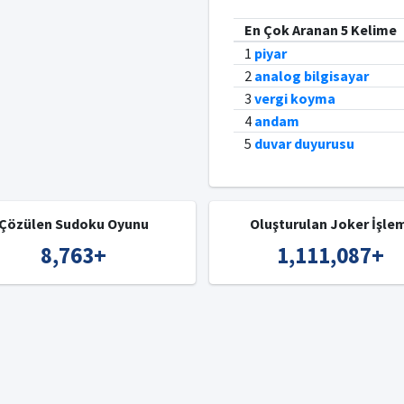
En Çok Aranan 5 Kelime
1
piyar
2
analog bilgisayar
3
vergi koyma
4
andam
5
duvar duyurusu
Çözülen Sudoku Oyunu
Oluşturulan Joker İşle
8,763
+
1,111,087
+