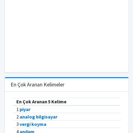
En Çok Aranan Kelimeler
En Çok Aranan 5 Kelime
1
piyar
2
analog bilgisayar
3
vergi koyma
4
andam