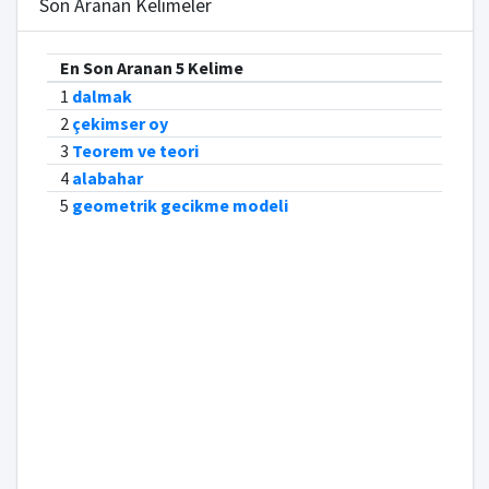
Son Aranan Kelimeler
En Son Aranan 5 Kelime
1
dalmak
2
çekimser oy
3
Teorem ve teori
4
alabahar
5
geometrik gecikme modeli