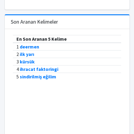
Son Aranan Kelimeler
En Son Aranan 5 Kelime
1
deermen
2
ilk yarı
3
kürsük
4
ihracat faktoringi
5
sindirilmiş eğilim