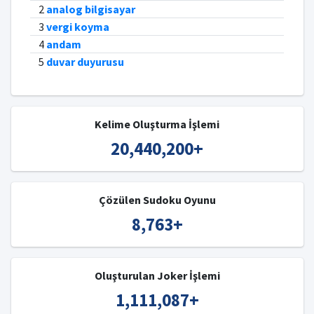
2
analog bilgisayar
3
vergi koyma
4
andam
5
duvar duyurusu
Kelime Oluşturma İşlemi
20,440,200
+
Çözülen Sudoku Oyunu
8,763
+
Oluşturulan Joker İşlemi
1,111,087
+