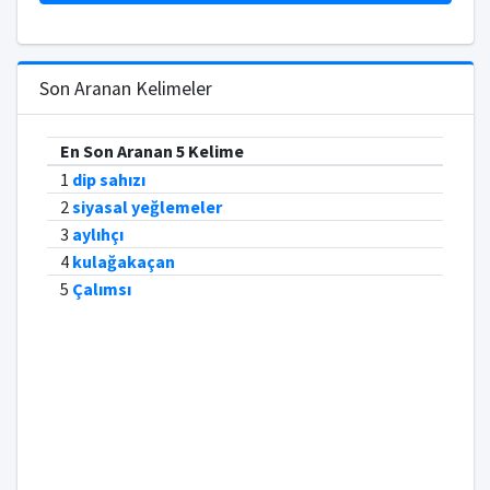
Son Aranan Kelimeler
En Son Aranan 5 Kelime
1
dip sahızı
2
siyasal yeğlemeler
3
aylıhçı
4
kulağakaçan
5
Çalımsı