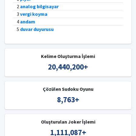
2
analog bilgisayar
3
vergi koyma
4
andam
5
duvar duyurusu
Kelime Oluşturma İşlemi
20,440,200
+
Çözülen Sudoku Oyunu
8,763
+
Oluşturulan Joker İşlemi
1,111,087
+