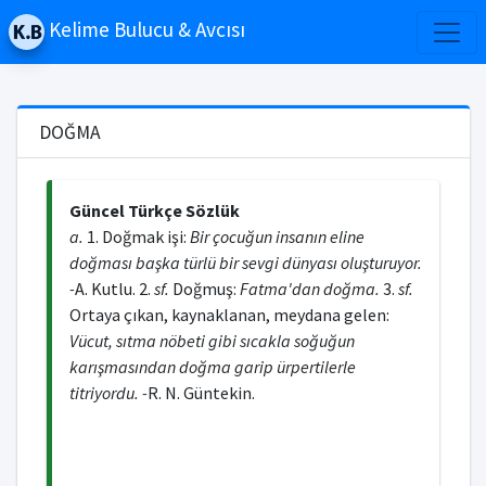
Kelime Bulucu & Avcısı
DOĞMA
Güncel Türkçe Sözlük
a.
1. Doğmak işi:
Bir çocuğun insanın eline
doğması başka türlü bir sevgi dünyası oluşturuyor.
-
A. Kutlu. 2.
sf.
Doğmuş:
Fatma'dan doğma.
3.
sf.
Ortaya çıkan, kaynaklanan, meydana gelen:
Vücut, sıtma nöbeti gibi sıcakla soğuğun
karışmasından doğma garip ürpertilerle
titriyordu. -
R. N. Güntekin.