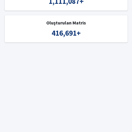
1,111,087
+
Oluşturulan Matris
416,691
+