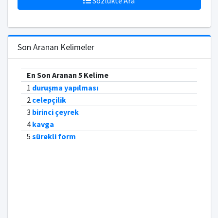
Sözlükte Ara
Son Aranan Kelimeler
En Son Aranan 5 Kelime
1
duruşma yapılması
2
celepçilik
3
birinci çeyrek
4
kavga
5
sürekli form