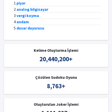
1
piyar
2
analog bilgisayar
3
vergi koyma
4
andam
5
duvar duyurusu
Kelime Oluşturma İşlemi
20,440,200
+
Çözülen Sudoku Oyunu
8,763
+
Oluşturulan Joker İşlemi