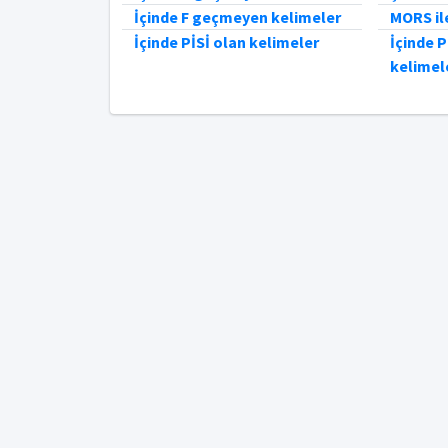
İçinde F geçmeyen kelimeler
MORS il
İçinde PİSİ olan kelimeler
İçinde 
kelimel