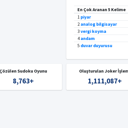
En Çok Aranan 5 Kelime
1
piyar
2
analog bilgisayar
3
vergi koyma
4
andam
5
duvar duyurusu
Çözülen Sudoku Oyunu
Oluşturulan Joker İşle
8,763
+
1,111,087
+