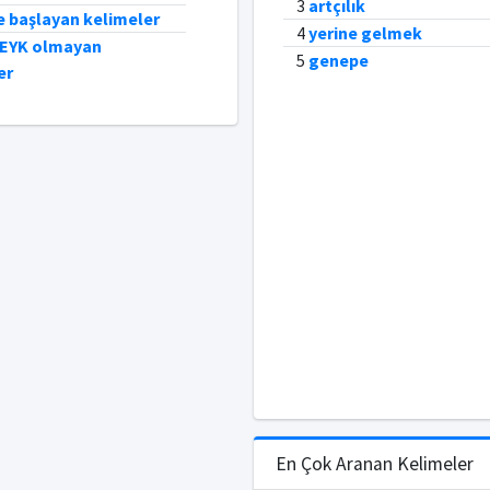
3
artçılık
e başlayan kelimeler
4
yerine gelmek
PEYK olmayan
5
genepe
er
En Çok Aranan Kelimeler