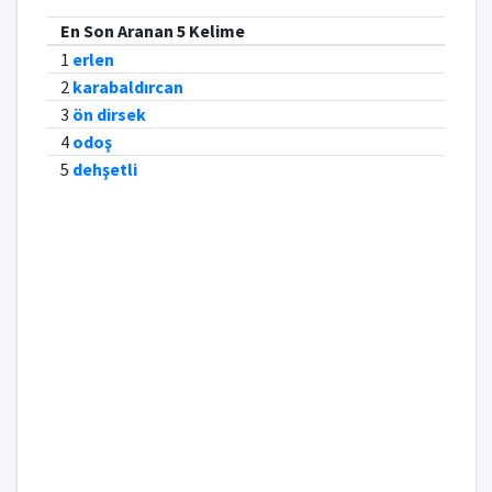
En Son Aranan 5 Kelime
1
erlen
2
karabaldırcan
3
ön dirsek
4
odoş
5
dehşetli