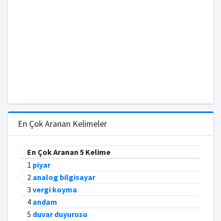
En Çok Aranan Kelimeler
En Çok Aranan 5 Kelime
1
piyar
2
analog bilgisayar
3
vergi koyma
4
andam
5
duvar duyurusu