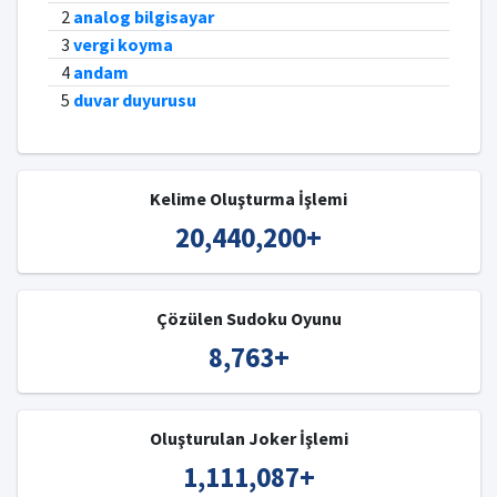
2
analog bilgisayar
3
vergi koyma
4
andam
5
duvar duyurusu
Kelime Oluşturma İşlemi
20,440,200
+
Çözülen Sudoku Oyunu
8,763
+
Oluşturulan Joker İşlemi
1,111,087
+