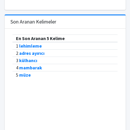
Son Aranan Kelimeler
En Son Aranan 5 Kelime
1
lehimleme
2
adres ayırıcı
3
külhancı
4
mambarak
5
müze