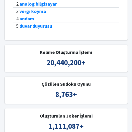
2
analog bilgisayar
3
vergi koyma
4
andam
5
duvar duyurusu
Kelime Oluşturma İşlemi
20,440,200
+
Çözülen Sudoku Oyunu
8,763
+
Oluşturulan Joker İşlemi
1,111,087
+