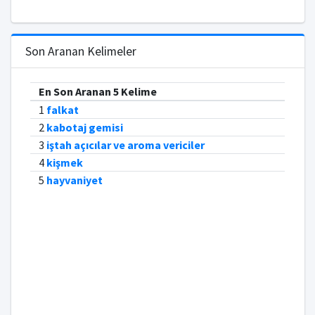
Son Aranan Kelimeler
En Son Aranan 5 Kelime
1
falkat
2
kabotaj gemisi
3
iştah açıcılar ve aroma vericiler
4
kişmek
5
hayvaniyet