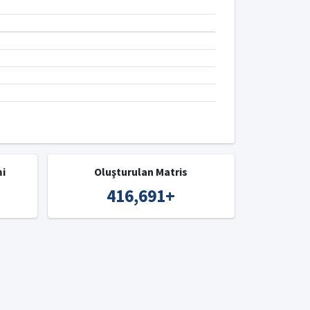
mi
Oluşturulan Matris
416,691
+