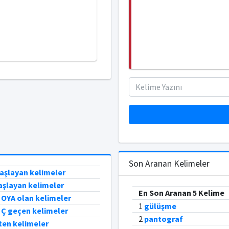
Son Aranan Kelimeler
başlayan kelimeler
başlayan kelimeler
En Son Aranan 5 Kelime
 OYA olan kelimeler
1
gülüşme
 Ç geçen kelimeler
2
pantograf
biten kelimeler