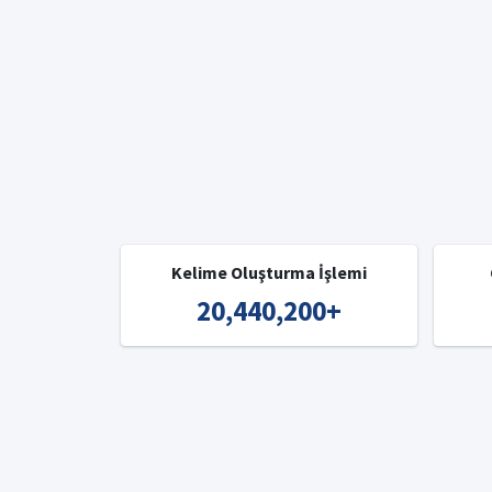
Kelime Oluşturma İşlemi
20,440,200
+