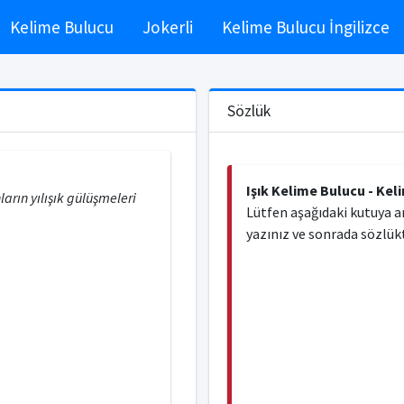
Kelime Bulucu
Jokerli
Kelime Bulucu İngilizce
Sözlük
Işık Kelime Bulucu - Kel
arın yılışık gülüşmeleri
Lütfen aşağıdaki kutuya a
yazınız ve sonrada sözlükt