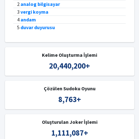
2
analog bilgisayar
3
vergi koyma
4
andam
5
duvar duyurusu
Kelime Oluşturma İşlemi
20,440,200
+
Çözülen Sudoku Oyunu
8,763
+
Oluşturulan Joker İşlemi
1,111,087
+