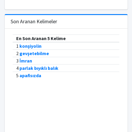
Son Aranan Kelimeler
En Son Aranan 5 Kelime
1
konşiyolin
2
gevşetebilme
3
İmran
4
parlak bıyıklı balık
5
apañsızda