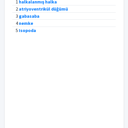
1
halkalanmış halka
2
atriyoventrikül düğümü
3
gabasaba
4
nemke
5
Isopoda