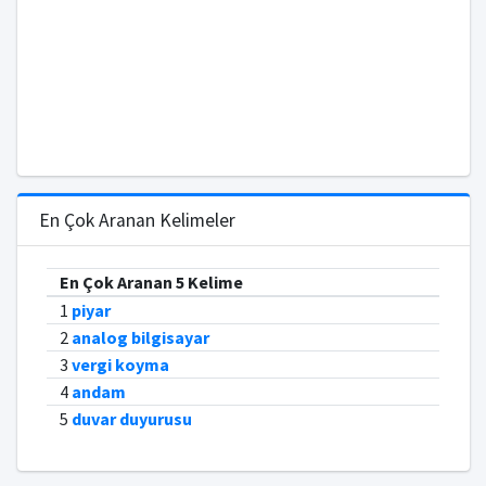
En Çok Aranan Kelimeler
En Çok Aranan 5 Kelime
1
piyar
2
analog bilgisayar
3
vergi koyma
4
andam
5
duvar duyurusu