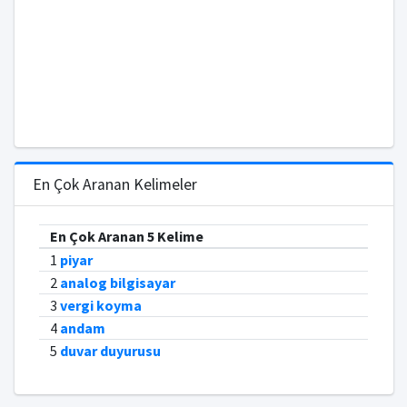
En Çok Aranan Kelimeler
En Çok Aranan 5 Kelime
1
piyar
2
analog bilgisayar
3
vergi koyma
4
andam
5
duvar duyurusu