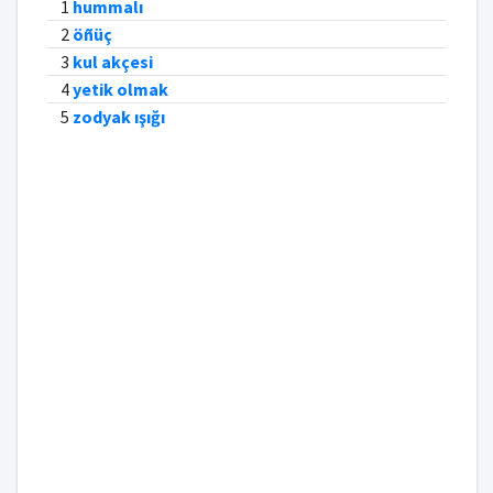
1
hummalı
2
öñüç
3
kul akçesi
4
yetik olmak
5
zodyak ışığı