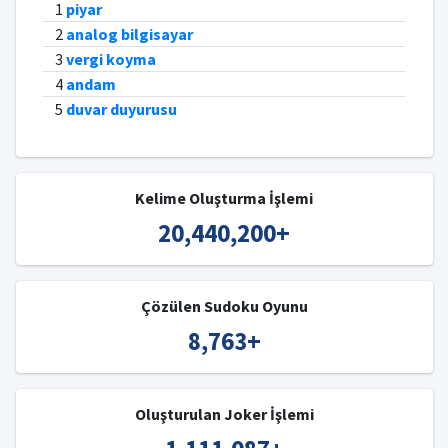
1
piyar
2
analog bilgisayar
3
vergi koyma
4
andam
5
duvar duyurusu
Kelime Oluşturma İşlemi
20,440,200
+
Çözülen Sudoku Oyunu
8,763
+
Oluşturulan Joker İşlemi