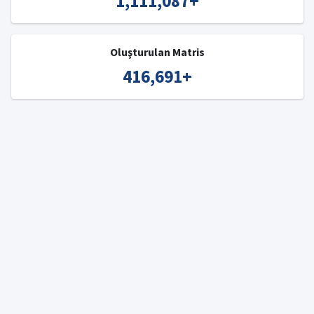
1,111,087
+
Oluşturulan Matris
416,691
+