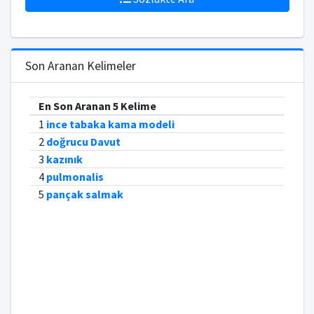
Son Aranan Kelimeler
En Son Aranan 5 Kelime
1
ince tabaka kama modeli
2
doğrucu Davut
3
kazınık
4
pulmonalis
5
pançak salmak